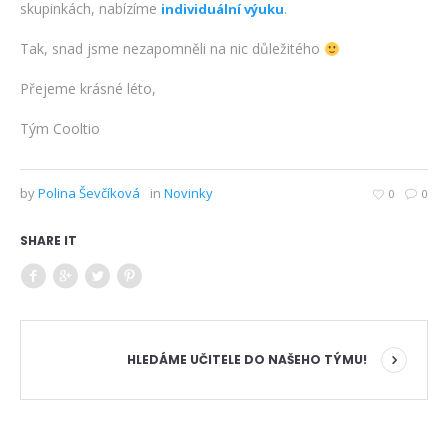
skupinkách, nabízíme
.
individuální výuku
Tak, snad jsme nezapomněli na nic důležitého
Přejeme krásné léto,
Tým Cooltio
by
Polina Ševčíková
in
Novinky
0
0
SHARE IT
HLEDÁME UČITELE DO NAŠEHO TÝMU!