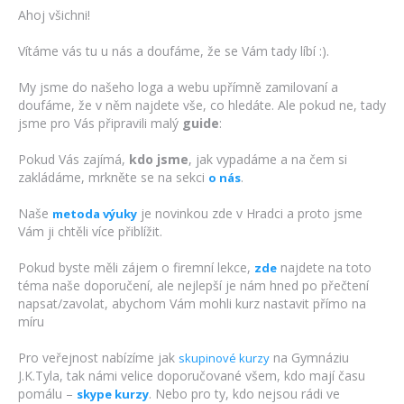
Ahoj všichni!
Vítáme vás tu u nás a doufáme, že se Vám tady líbí :).
My jsme do našeho loga a webu upřímně zamilovaní a
doufáme, že v něm najdete vše, co hledáte. Ale pokud ne, tady
jsme pro Vás připravili malý
guide
:
Pokud Vás zajímá,
kdo jsme
, jak vypadáme a na čem si
zakládáme, mrkněte se na sekci
.
o nás
Naše
je novinkou zde v Hradci a proto jsme
metoda výuky
Vám ji chtěli více přiblížit.
Pokud byste měli zájem o firemní lekce,
najdete na toto
zde
téma naše doporučení, ale nejlepší je nám hned po přečtení
napsat/zavolat, abychom Vám mohli kurz nastavit přímo na
míru
Pro veřejnost nabízíme jak
na Gymnáziu
skupinové kurzy
J.K.Tyla, tak námi velice doporučované všem, kdo mají času
pomálu –
. Nebo pro ty, kdo nejsou rádi ve
skype kurzy